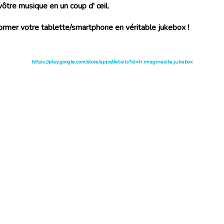
vôtre musique en un coup d' œil.
ormer votre tablette/smartphone en véritable jukebox !
https://play.google.com/store/apps/details?id=fr.imaginesite.jukebox