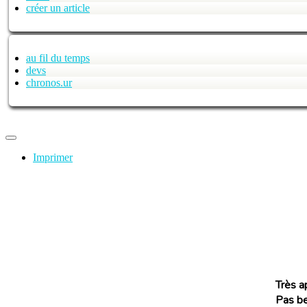
créer un article
au fil du temps
devs
chronos.ur
Imprimer
Très ap
Pas be